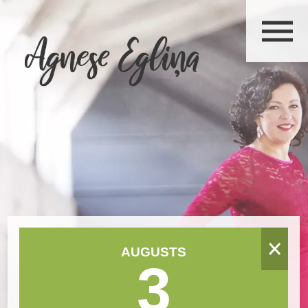
AUGUSTS
3
Augusts 2024
P
O
T
C
Pk
S
Sv