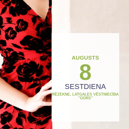
AUGUSTS
8
SESTDIENA
RĒZEKNE, LATGALES VĒSTNIECĪBA
"GORS"