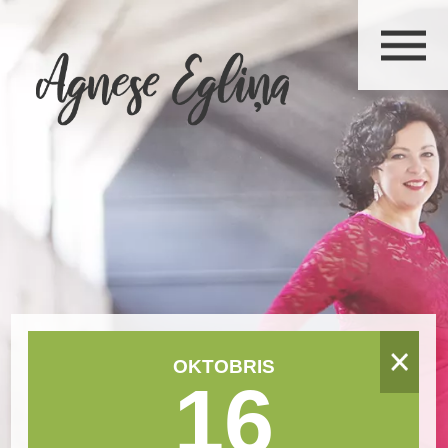
OKTOBRIS
16
Oktobris 2024
P
O
T
C
Pk
S
Sv